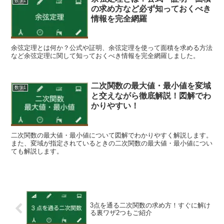
数学1
の求め方など必ず知っておくべき
情報を完全網羅
余弦定理とは何か？公式や証明、余弦定理を使って面積を求める方法
など余弦定理に関して知っておくべき情報を完全網羅しました。
二次関数の最大値・最小値を変域
数学1
と交えながら徹底解説！図解でわ
かりやすい！
二次関数の最大値・最小値について図解でわかりやすく解説します。
また、変域が指定されているときの二次関数の最大値・最小値につい
ても解説します。
3点を通る二次関数の求め方！すぐに解け
る裏ワザ2つもご紹介