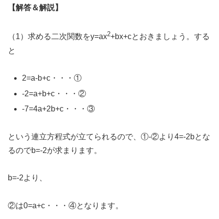
【解答＆解説】
2
（1）求める二次関数をy=ax
+bx+cとおきましょう。する
と
2=a-b+c・・・①
-2=a+b+c・・・②
-7=4a+2b+c・・・③
という連立方程式が立てられるので、①-②より4=-2bとな
るのでb=-2が求まります。
b=-2より、
②は0=a+c・・・④となります。