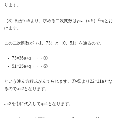
ります。
2
（3）軸がx=5より、求める二次関数はy=a（x-5）
+qとお
けます。
この二次関数が（-1、73）と（0、51）を通るので、
73=36a+q・・・①
51=25a+q・・・②
という連立方程式が立てられます。①-②より22=11aとな
るのでa=2となります。
a=2を①に代入してq=1となります。