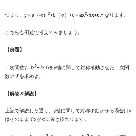
2
2
つまり、y＝a（-x）
+b（-x）+c＝
ax
-bx+c
となります。
こちらも例題で考えてみましょう。
【例題】
2
二次関数y=3x
+2x-6をy軸に関して対称移動させた二次関
数の式を求めよ。
【解答＆解説】
上記で解説した通り、y軸に関して対称移動させる場合はy
はそのままでxが-xに置き換わります。
2
2