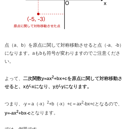
点（a、b）を原点に関して対称移動させると点（-a、-b）
になります。aもbも符号が変わりますのでご注意くださ
い。
2
よって、
二次関数y=ax
+bx+cを原点に関して対称移動さ
せると、xが-xになり、yが-yになります。
2
2
つまり、-y＝a（-x）
+b（-x）+c＝ax
-bx+cとなるので、
2
y=-ax
+bx-c
となります。