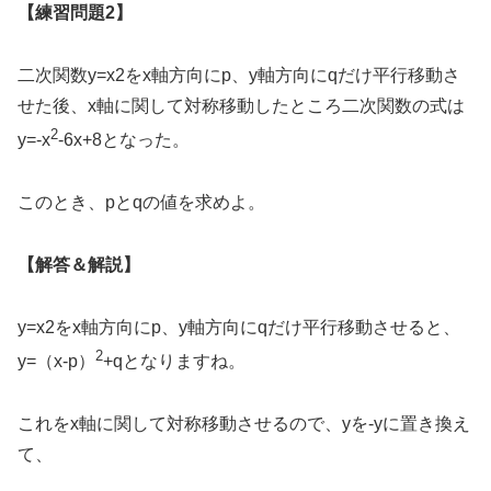
【練習問題2】
二次関数y=x2をx軸方向にp、y軸方向にqだけ平行移動さ
せた後、x軸に関して対称移動したところ二次関数の式は
2
y=-x
-6x+8となった。
このとき、pとqの値を求めよ。
【解答＆解説】
y=x2をx軸方向にp、y軸方向にqだけ平行移動させると、
2
y=（x-p）
+qとなりますね。
これをx軸に関して対称移動させるので、yを-yに置き換え
て、