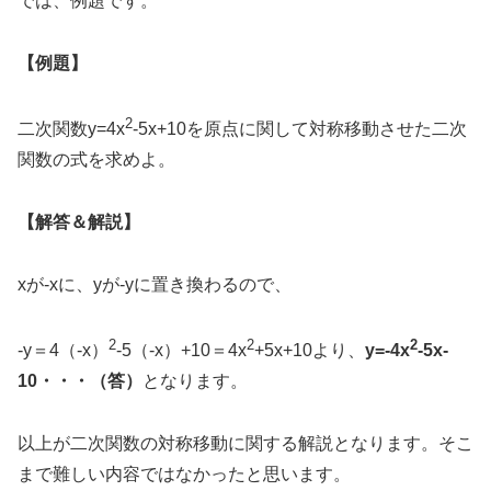
では、例題です。
【例題】
2
二次関数y=4x
-5x+10を原点に関して対称移動させた二次
関数の式を求めよ。
【解答＆解説】
xが-xに、yが-yに置き換わるので、
2
2
2
-y＝4（-x）
-5（-x）+10＝4x
+5x+10より、
y=-4x
-5x-
10・・・（答）
となります。
以上が二次関数の対称移動に関する解説となります。そこ
まで難しい内容ではなかったと思います。