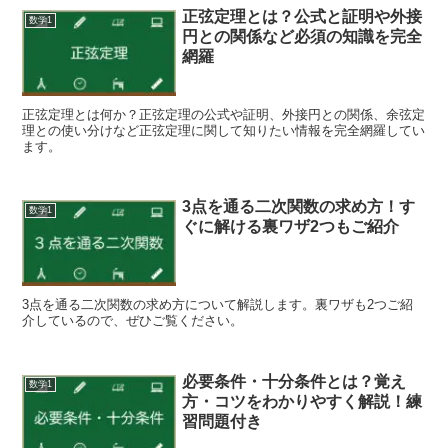
正弦定理とは？公式と証明や外接
数学1
円との関係など必須の知識を完全
網羅
正弦定理とは何か？正弦定理の公式や証明、外接円との関係、余弦定
理との使い分けなど正弦定理に関して知りたい情報を完全網羅してい
ます。
3点を通る二次関数の求め方！す
数学1
ぐに解ける裏ワザ2つもご紹介
3点を通る二次関数の求め方について解説します。裏ワザも2つご紹
介しているので、ぜひご覧ください。
必要条件・十分条件とは？覚え
数学1
方・コツをわかりやすく解説！練
習問題付き