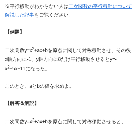
※平行移動がわからない人は
二次関数の平行移動について
解説した記事
をご覧ください。
【例題】
2
二次関数y=x
+ax+bを原点に関して対称移動させ、その後
x軸方向に-1、y軸方向に8だけ平行移動させるとy=-
2
x
+5x+11になった。
このとき、aとbの値を求めよ。
【解答＆解説】
2
二次関数y=x
+ax+bを原点に関して対称移動させると、