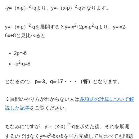
2
2
-y=（x-p）
+qより、y=-（x-p）
-qとなります。
2
2
2
y=-（x-p）
-qを展開するとy=-x
+2px-p
-qより、y=-x2-
6x+8と見比べると
2p=-6
2
-p
-q=8
となるので、
p=-3、q=-17・・・（答）
となります。
※展開のやり方がわからない人は
多項式の計算について解
説した記事
をご覧ください。
2
ちなみにですが、y=-（x-p）
-qを求めた後、それを展開
2
するのではなくy=-x
-6x+8を平方完成して見比べても問題