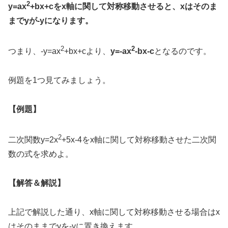
2
y=ax
+bx+cをx軸に関して対称移動させると、xはそのま
までyが-yになります。
2
2
つまり、-y=ax
+bx+cより、
y=-ax
-bx-c
となるのです。
例題を1つ見てみましょう。
【例題】
2
二次関数y=2x
+5x-4をx軸に関して対称移動させた二次関
数の式を求めよ。
【解答＆解説】
上記で解説した通り、x軸に関して対称移動させる場合はx
はそのままでyを-yに置き換えます。