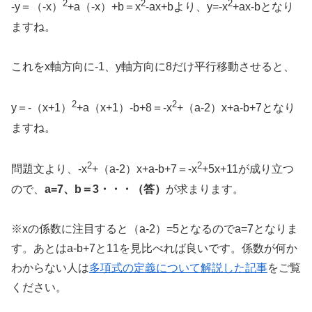
2
2
2
-y＝（-x）
+a（-x）+b＝x
-ax+bより、y=-x
+ax-bとなり
ますね。
これをx軸方向に-1、y軸方向に8だけ平行移動させると、
2
2
y＝-（x+1）
+a（x+1）-b+8＝-x
+（a-2）x+a-b+7となり
ますね。
2
2
問題文より、-x
+（a-2）x+a-b+7＝-x
+5x+11が成り立つ
ので、
a=7、b＝3・・・（答）
が求まります。
※xの係数に注目すると（a-2）=5となるのでa=7となりま
す。あとはa-b+7と11を見比べれば良いです。係数が何か
わからない人は
多項式の定義について解説した記事
をご覧
ください。